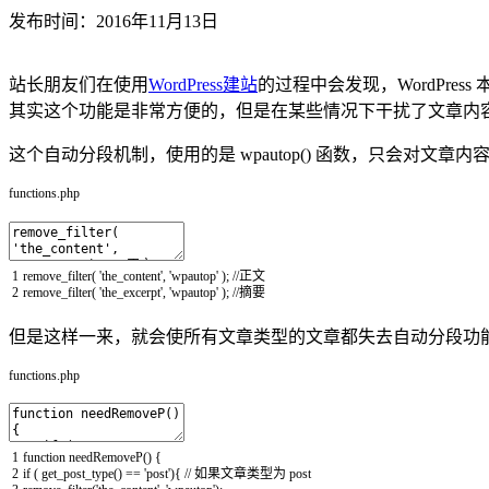
发布时间：2016年11月13日
站长朋友们在使用
WordPress建站
的过程中会发现，WordPr
其实这个功能是非常方便的，但是在某些情况下干扰了文章内
这个自动分段机制，使用的是 wpautop() 函数，只会对文章内
functions.php
1
remove_filter
(
'the_content'
,
'wpautop'
)
;
//正文
2
remove_filter
(
'the_excerpt'
,
'wpautop'
)
;
//摘要
但是这样一来，就会使所有文章类型的文章都失去自动分段功能，要解
functions.php
1
function
needRemoveP
(
)
{
2
if
(
get_post_type
(
)
==
'post'
)
{
// 如果文章类型为 post