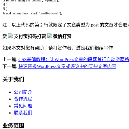
3
remove_filter
(
'the_content'
,
'wpautop'
)
;
4
}
5
}
6
add_action
(
'loop_start'
,
'needRemoveP'
)
;
注：以上代码的第 2 行就限定了文章类型为 post 的文章
赏
支付宝扫码打赏
微信打赏
如果本文对您有帮助，请打赏作者，鼓励我们继续写作！
上一篇:
CSS基础教程：让WordPress文章的段落首行自动空两
下一篇:
快速替换WordPress文章或评论中的某些文字内容
关于我们
公司简介
合作流程
常见问题
联系我们
业务范围